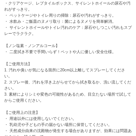
・クリアケージ、レプタイルボックス、サイレントホイールの尿石や汚
れがすっきり。
・ ペットケージやトイレ周りの掃除：尿石や汚れがすっきり。
・ 水飲み・ご飯皿のヌメリ取り：菌によるヌメリを簡単解消。
・ サイレントホイールやトイレ汚れのケア：尿石やしつこい汚れもスプ
レーでラクラク。
【ノン塩素・ノンアルコール】
・ 二度拭き不要で手間いらず！ペットや人に優しい安全仕様。
【ご使用方法】
1. 汚れや臭いが気になる箇所に20cm以上離してスプレーしてくださ
い。
2. スプレー後、汚れを浮き上がらせてから拭き取るか、洗い流してくだ
さい。
3. 素材によりシミや変色の可能性があるため、目立たない場所で試して
からご使用ください。
【ご使用上の注意】
・ 用途以外には使用しないでください。
・ 乳幼児や子どもの手の届かない場所に保管してください。
・ 天然成分由来の沈殿物が発生する場合がありますが、効果には問題あ