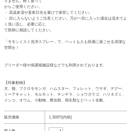
りません。軽く振って
からご使用ください。
・ 高温多湿や直射日光を避けて保管してください。
・ 目に入らないようご注意ください。万が一目に入った場合は流水でよ
く洗い流し、必要に応じ
て医師に相談してください。
「モモンミスト洗浄スプレー」で、ペットも人も快適に過ごせる清潔な
空間を！
ブリーダー様や保護猫施設様などでも利用されております。
【対象動物】
犬、猫、フクロモモンガ、ハムスター、フェレット、ウサギ、デグー、
ミーアキャット、モルモット、チンチラ、ショウガラゴ、ハリネズミ、
インコ、オウム、小動物、爬虫類、両生類などペット全般。
販売価格
1,300円(内税)
購入数