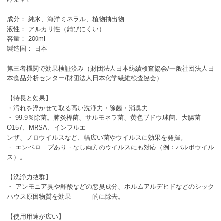
成分： 純水、海洋ミネラル、植物抽出物
液性： アルカリ性（錆びにくい）
容量： 200ml
製造国： 日本
第三者機関で効果検証済み（財団法人日本紡績検査協会/一般社団法人日
本食品分析センター/財団法人日本化学繊維検査協会）
【特長と効果】
・汚れを浮かせて取る高い洗浄力・除菌・消臭力
・ 99.9％除菌。肺炎桿菌、サルモネラ菌、黄色ブドウ球菌、大腸菌
O157、MRSA、インフルエ
ンザ、ノロウイルスなど、幅広い菌やウイルスに効果を発揮。
・ エンベロープあり・なし両方のウイルスにも対応（例：パルボウイル
ス）。
【洗浄力抜群】
・ アンモニア臭や酢酸などの悪臭成分、ホルムアルデヒドなどのシック
ハウス原因物質を効果 的に除去。
【使用用途が広い】