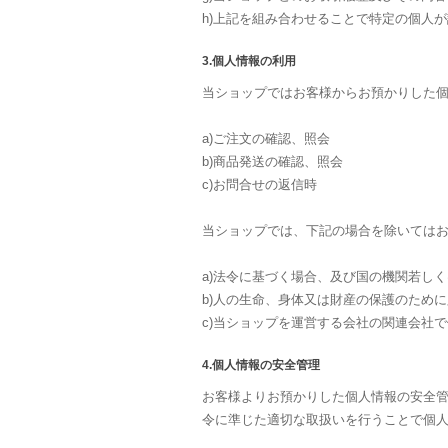
h)上記を組み合わせることで特定の個人
3.個人情報の利用
当ショップではお客様からお預かりした
a)ご注文の確認、照会
b)商品発送の確認、照会
c)お問合せの返信時
当ショップでは、下記の場合を除いては
a)法令に基づく場合、及び国の機関若し
b)人の生命、身体又は財産の保護のため
c)当ショップを運営する会社の関連会社
4.個人情報の安全管理
お客様よりお預かりした個人情報の安全
令に準じた適切な取扱いを行うことで個