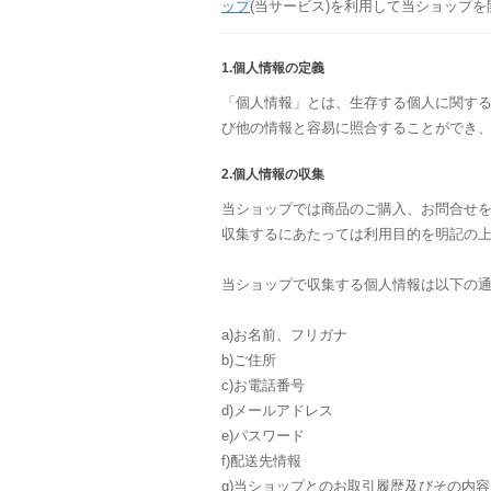
ップ
(当サービス)を利用して当ショップ
1.個人情報の定義
「個人情報」とは、生存する個人に関す
び他の情報と容易に照合することができ
2.個人情報の収集
当ショップでは商品のご購入、お問合せ
収集するにあたっては利用目的を明記の
当ショップで収集する個人情報は以下の
a)お名前、フリガナ
b)ご住所
c)お電話番号
d)メールアドレス
e)パスワード
f)配送先情報
g)当ショップとのお取引履歴及びその内容