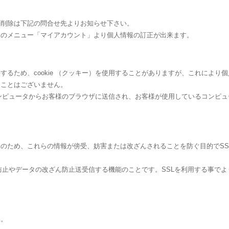
・削除は下記の問合せ先よりお知らせ下さい。
トのメニュー「マイアカウント」より個人情報の訂正が出来ます。
するため、cookie （クッキー）を使用することがありますが、これにより
ることはございません。
バーコンピュータからお客様のブラウザに送信され、お客様が使用しているコンピ
め、これらの情報が傍受、妨害または改ざんされることを防ぐ目的でSSL（Secur
聴防止やデータの改ざん防止送受信する機能のことです。SSLを利用する事で
い。