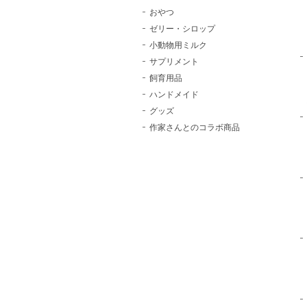
おやつ
ゼリー・シロップ
小動物用ミルク
サプリメント
飼育用品
ハンドメイド
グッズ
作家さんとのコラボ商品