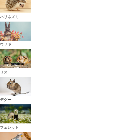
ハリネズミ
ウサギ
リス
デグー
フェレット