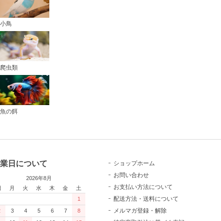
小鳥
爬虫類
魚の餌
業日について
ショップホーム
お問い合わせ
2026年8月
お支払い方法について
日
月
火
水
木
金
土
配送方法・送料について
1
メルマガ登録・解除
2
3
4
5
6
7
8