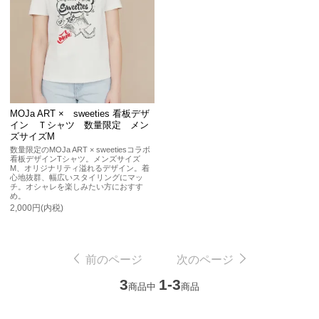
MOJa ART × sweeties 看板デザ
イン Ｔシャツ 数量限定 メン
ズサイズM
数量限定のMOJa ART × sweetiesコラボ
看板デザインTシャツ。メンズサイズ
M、オリジナリティ溢れるデザイン。着
心地抜群、幅広いスタイリングにマッ
チ。オシャレを楽しみたい方におすす
め。
2,000円(内税)
前のページ
次のページ
3
1-3
商品中
商品