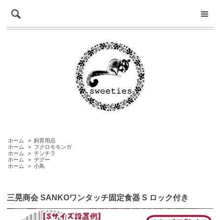
ホーム
>
飼育用品
ホーム
>
フクロモモンガ
ホーム
>
チンチラ
ホーム
>
デグー
ホーム
>
小鳥
三晃商会 SANKOワンタッチ固定食器 S ロック付き