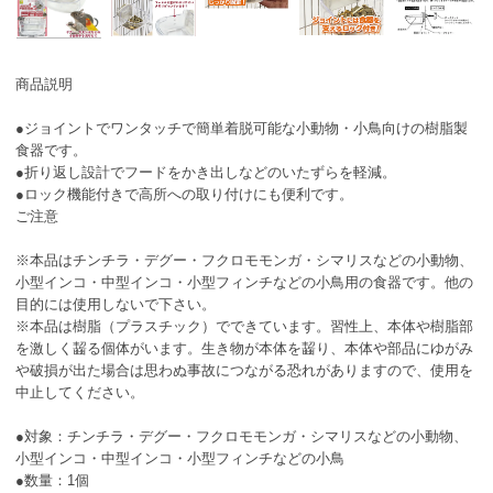
商品説明
●ジョイントでワンタッチで簡単着脱可能な小動物・小鳥向けの樹脂製
食器です。
●折り返し設計でフードをかき出しなどのいたずらを軽減。
●ロック機能付きで高所への取り付けにも便利です。
ご注意
※本品はチンチラ・デグー・フクロモモンガ・シマリスなどの小動物、
小型インコ・中型インコ・小型フィンチなどの小鳥用の食器です。他の
目的には使用しないで下さい。
※本品は樹脂（プラスチック）でできています。習性上、本体や樹脂部
を激しく齧る個体がいます。生き物が本体を齧り、本体や部品にゆがみ
や破損が出た場合は思わぬ事故につながる恐れがありますので、使用を
中止してください。
●対象：チンチラ・デグー・フクロモモンガ・シマリスなどの小動物、
小型インコ・中型インコ・小型フィンチなどの小鳥
●数量：1個