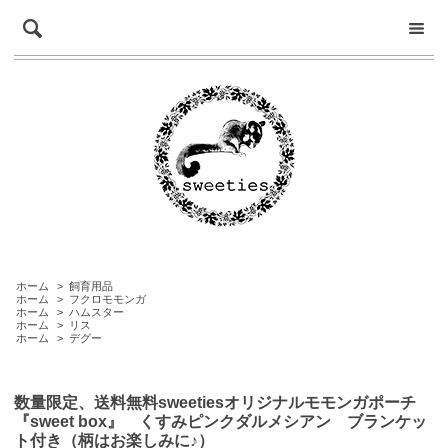
ホーム
>
飼育用品
ホーム
>
フクロモモンガ
ホーム
>
ハムスター
ホーム
>
リス
ホーム
>
デグー
数量限定、送料無料sweetiesオリジナルモモンガポーチ
『sweet box』 くすみピンクダルメシアン ブランケッ
ト付き（柄はお楽しみに♪）