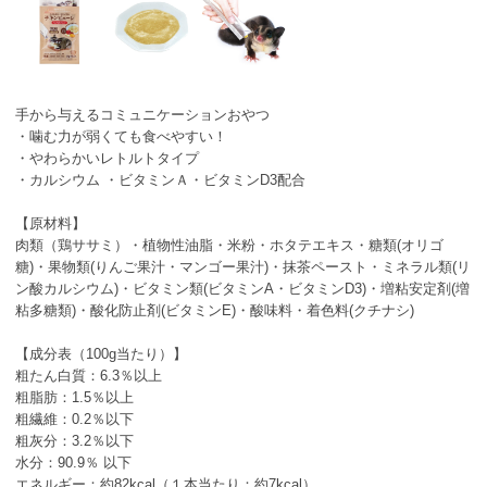
手から与えるコミュニケーションおやつ
・噛む力が弱くても食べやすい！
・やわらかいレトルトタイプ
・カルシウム ・ビタミンＡ・ビタミンD3配合
【原材料】
肉類（鶏ササミ）・植物性油脂・米粉・ホタテエキス・糖類(オリゴ
糖)・果物類(りんご果汁・マンゴー果汁)・抹茶ペースト・ミネラル類(リ
ン酸カルシウム)・ビタミン類(ビタミンA・ビタミンD3)・増粘安定剤(増
粘多糖類)・酸化防止剤(ビタミンE)・酸味料・着色料(クチナシ)
【成分表（100g当たり）】
粗たん白質：6.3％以上
粗脂肪：1.5％以上
粗繊維：0.2％以下
粗灰分：3.2％以下
水分：90.9％ 以下
エネルギー：約82kcal（１本当たり：約7kcal）