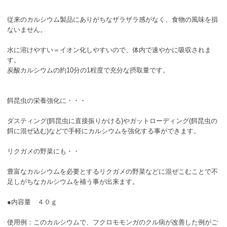
従来のカルシウム製品にありがちなザラザラ感がなく、食物の風味を損
ないません。
水に溶けやすい＝イオン化しやすいので、体内で速やかに吸収されま
す。
炭酸カルシウムの約10分の1程度で充分な摂取量です。
餌昆虫の栄養強化に・・・
ダスティング(餌昆虫に直接振りかける)やガットローディング(餌昆虫の
餌に混ぜ込む)などで手軽にカルシウムを強化する事ができます。
リクガメの野菜にも・・
豊富なカルシウムを必要とするリクガメの野菜などに混ぜこむことで不
足しがちなカルシウムを補う事が出来ます。
●内容量 ４０ｇ
使用例：このカルシウムで、フクロモモンガのクル病が改善した例がご